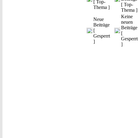
[ Top-
[ Top-
Thema ]
Thema ]
Keine
Neue
neuen
Beiträge
Beiträge
[
[
Gesperrt
Gesperrt
]
]