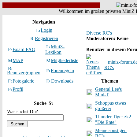
Willkommen im großen privaten MiniZ F
Navigation
Login
Diverse RC's
Registrieren
Moderatoren
: Keine
MiniZ-
Board FAQ
Benutzer in diesem For
Lexikon
MAP
Mitgliederliste
miniz-forum.d
RC's
Forenregeln
Benutzergruppen
Fotogalerie
Downloads
Themen
Profil
General Lee's
Mini-T
Schoppas etwas
Suche
größerer
Was suchst Du?
Thunder Tiger zk2
"Die Ente"
Meine sonstigen
RC's