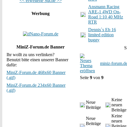
<< erweiterte Suche >>
Ansmann Racing
ARE-1 4WD On-
Werbung
Road 1:10 40 MHz
RTR
Dennis`s Eb 16
limited edition
buggy
MiniZ-Forum.de Banner
S
Ihr wollt zu uns verlinken?
Benutzt bitte einen unserer Banner
miniz-forum.d
dafür:
MiniZ-Forum.de 468x60 Banner
(.gif)
Seite
9
von
9
MiniZ-Forum.de 234x60 Banner
(.gif)
Keine
Neue
neuen
Beiträge
Beiträge
Keine
Neue
neuen
Beiträge
Beiträge