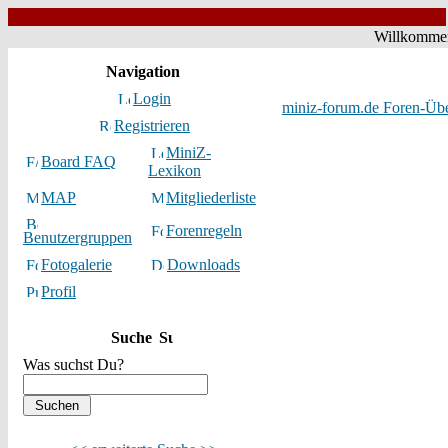
Willkommen
Navigation
Login
miniz-forum.de Foren-Übe
Registrieren
MiniZ-
Board FAQ
Lexikon
MAP
Mitgliederliste
Forenregeln
Benutzergruppen
Fotogalerie
Downloads
Profil
Suche
Was suchst Du?