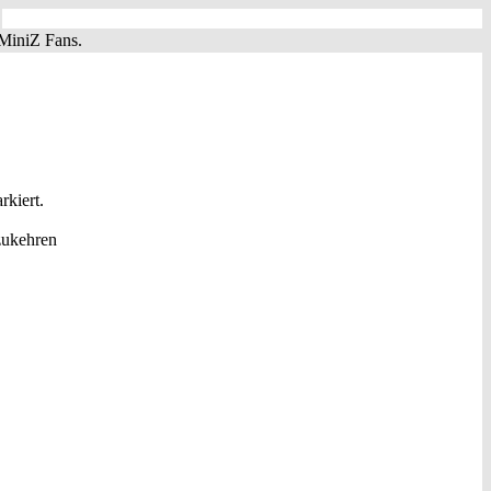
MiniZ Fans.
kiert.
zukehren