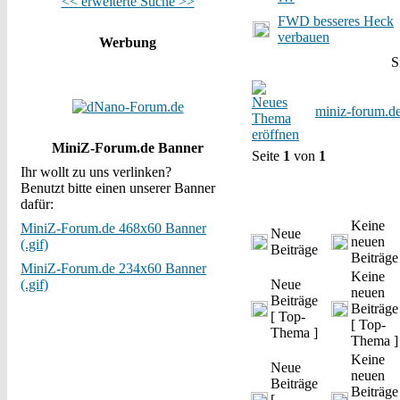
<< erweiterte Suche >>
FWD besseres Heck
verbauen
Werbung
S
miniz-forum.d
MiniZ-Forum.de Banner
Seite
1
von
1
Ihr wollt zu uns verlinken?
Benutzt bitte einen unserer Banner
dafür:
Keine
MiniZ-Forum.de 468x60 Banner
Neue
neuen
(.gif)
Beiträge
Beiträge
MiniZ-Forum.de 234x60 Banner
Keine
(.gif)
Neue
neuen
Beiträge
Beiträge
[ Top-
[ Top-
Thema ]
Thema ]
Keine
Neue
neuen
Beiträge
Beiträge
[