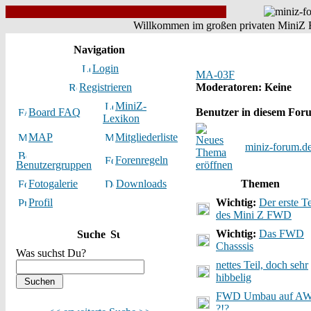
Willkommen im großen privaten MiniZ F
Navigation
Login
MA-03F
Registrieren
Moderatoren
: Keine
MiniZ-
Board FAQ
Benutzer in diesem For
Lexikon
MAP
Mitgliederliste
miniz-forum.d
Forenregeln
Benutzergruppen
Fotogalerie
Downloads
Themen
Profil
Wichtig:
Der erste Te
des Mini Z FWD
Wichtig:
Das FWD
Suche
Chasssis
Was suchst Du?
nettes Teil, doch sehr
hibbelig
FWD Umbau auf A
?!?