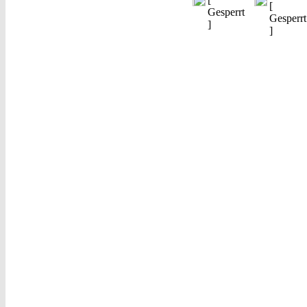
[
Gesperrt
Gesperrt
]
]