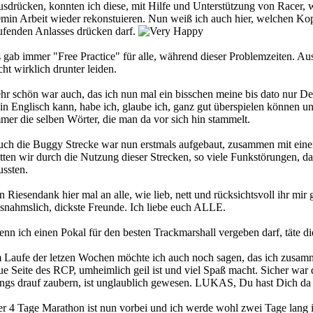
sdrücken, konnten ich diese, mit Hilfe und Unterstützung von Racer, we
min Arbeit wieder rekonstuieren. Nun weiß ich auch hier, welchen Kop
ufenden Anlasses drücken darf.
 gab immer "Free Practice" für alle, während dieser Problemzeiten. A
cht wirklich drunter leiden.
hr schön war auch, das ich nun mal ein bisschen meine bis dato nur De
in Englisch kann, habe ich, glaube ich, ganz gut überspielen können 
mer die selben Wörter, die man da vor sich hin stammelt.
ch die Buggy Strecke war nun erstmals aufgebaut, zusammen mit einer w
tten wir durch die Nutzung dieser Strecken, so viele Funkstörungen, d
ssten.
n Riesendank hier mal an alle, wie lieb, nett und rücksichtsvoll ihr mir
snahmslich, dickste Freunde. Ich liebe euch ALLE.
nn ich einen Pokal für den besten Trackmarshall vergeben darf, täte di
 Laufe der letzen Wochen möchte ich auch noch sagen, das ich zusam
ue Seite des RCP, umheimlich geil ist und viel Spaß macht. Sicher war d
ngs drauf zaubern, ist unglaublich gewesen. LUKAS, Du hast Dich 
r 4 Tage Marathon ist nun vorbei und ich werde wohl zwei Tage lang 