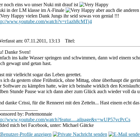
er noch eins wo unser Nuki mit drauf ist
ki in der LM klasse im A-Finale
aber auch die anderen 
vielen Dank Jungs ihr seid sowas von genial !!!
tp://www.youtube.com/watch?v=r1azh8cMTj4
Verfasst am: 07.11.2011, 13:13
Titel:
u! Danke Sven!
nfach ins kalte Wasser springen und schwimmen, dann wird einem schon
ch gewagt und getan hast.
st mir vielleicht sogar das Leben gerettet.
s ich da gestern ohne Frühstück, ohne Mittag, ohne überhaupt die geri
r Software zu kämpfen hatte, wäre ich beinahe wirklich den Kreislauft
lben Stunde Pause war ich dann aber zum Glück auch wieder voll da 
d danke Crissi, für die Rennerei mit den Zetteln... Hast einem echt das 
________________
onsored by: Portemonnaie
tp://www.youtube.com/watch?featur.....ailpage&v=wUP57vcPcCs
ded mich bei Facebook, unter: Michael Gätcke