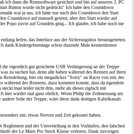
b ich dann die Rennsoftware gesichert und bin auf unseren 2. PC
Start Button wurde nicht gedrückt" Ich habe den Countdown
utomatik war ja aus, ich hätte nur nach den Countdown den Start
den Countdown auf manuell gesetzt, aber den Start wieder auf
der Popo zuvor auf Grundeis ging... Ich glaube, ich habe noch nie
tlang liefen, das Interface aus der Sicherungsbox herausgetreten.
 ich dank Kindergeburtstage schon duzende Male kennenlernen
 die eigentlich gut gesicherte USB Verlängerung an der Treppe
 was zu suchen hat, denn alle haben während des Rennen auf ihren
n Rennleitung, hier ein megadickes "Sorry" an Racer von mir, der
e es während des Rennens, dazu kommen konnte, dass da irgendein
teckt man leider nicht drin, mehr als dieses zigfach mit
auch hier wieder mal ganz ehrlich. Wenn Philip die Zeitmessung am
ie andere Seite der Treppe, wäre diese dank dortigen Kabelkanals
 besonders mir, etwas Nerven und Zeit gekostet haben.
 Reglement und der Umverteilung in den Vorläufen, den falschen
orläufe der Le Mans Pro Stock Klasse verloren. Dank zuvorigen