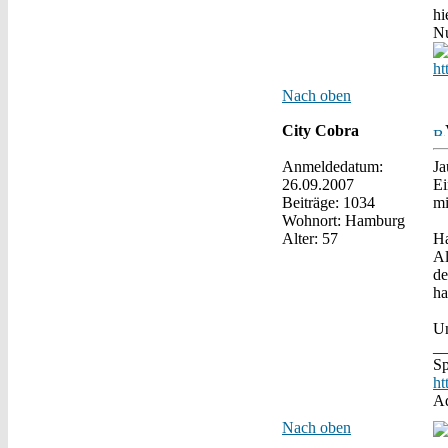
hi
Nu
ht
Nach oben
City Cobra
Anmeldedatum:
Ja
26.09.2007
Ei
Beiträge: 1034
mi
Wohnort: Hamburg
Alter: 57
Ha
Al
de
ha
Un
_
Sp
ht
Ad
Nach oben