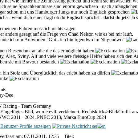
ty hat wie immer die Zeitmessung gerockt und kennt sie inzwischen wo
ch seine Sprachkenntnisse sind enorm gewachsen - nach anfänglichen 
gar schon mit uns Hamburger Jungs nur noch Englisch gesprochen
cha - wenn dich einer fragt ob du Englisch sprichst - darfst du jetzt Ja
 meinem Fahren muss ich nichts sagen.
er anders gesagt auf die Frage von Chad Nelson wie es bei mir läuft,
nnte ich nur Antworten "Gut - ich bin irgendwo im Nirgendwo"
nen Riesendank an alle die das ermöglicht haben
ty, Alex, Sviny, Alf und viele weitere fleissige Helfer haben sich den A
ben sie mit Bravour bestanden
h bin Stolz und Überglücklich das erlebt haben zu dürfen
anke
ruß
ay-Dee
________________
N Racing - Team Germany
NWC 2011 - 2024, PNEC 2013, Marka EuroCup 2024
Verfasst am: 07.11.2011, 12:35
Titel: