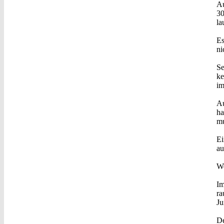
Au
30
la
Es
ni
Se
ke
im
Au
ha
mu
Ei
au
We
Im
ra
Ju
De