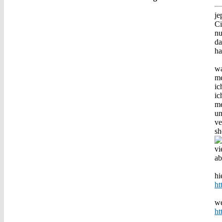
je
Ci
nu
da
ha
wa
me
ic
ic
me
un
ve
sh
vi
ab
hi
h
we
h