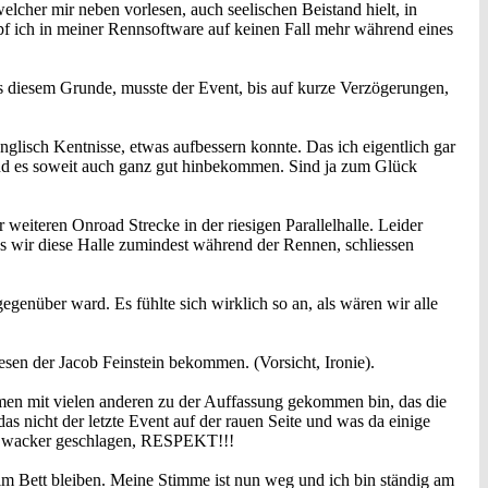
lcher mir neben vorlesen, auch seelischen Beistand hielt, in
f ich in meiner Rennsoftware auf keinen Fall mehr während eines
us diesem Grunde, musste der Event, bis auf kurze Verzögerungen,
nglisch Kentnisse, etwas aufbessern konnte. Das ich eigentlich gar
und es soweit auch ganz gut hinbekommen. Sind ja zum Glück
eiteren Onroad Strecke in der riesigen Parallelhalle. Leider
as wir diese Halle zumindest während der Rennen, schliessen
 gegenüber ward. Es fühlte sich wirklich so an, als wären wir alle
esen der Jacob Feinstein bekommen. (Vorsicht, Ironie).
men mit vielen anderen zu der Auffassung gekommen bin, das die
as nicht der letzte Event auf der rauen Seite und was da einige
da wacker geschlagen, RESPEKT!!!
im Bett bleiben. Meine Stimme ist nun weg und ich bin ständig am