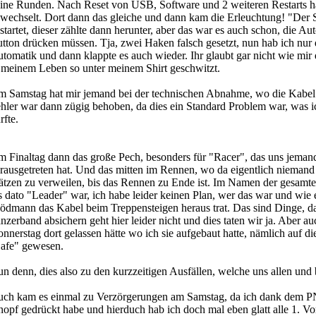
ine Runden. Nach Reset von USB, Software und 2 weiteren Restarts ha
wechselt. Dort dann das gleiche und dann kam die Erleuchtung! "Der 
startet, dieser zählte dann herunter, aber das war es auch schon, die A
tton drücken müssen. Tja, zwei Haken falsch gesetzt, nun hab ich nur 
tomatik und dann klappte es auch wieder. Ihr glaubt gar nicht wie mir 
 meinem Leben so unter meinem Shirt geschwitzt.
 Samstag hat mir jemand bei der technischen Abnahme, wo die Kabel en
hler war dann zügig behoben, da dies ein Standard Problem war, was
rfte.
 Finaltag dann das große Pech, besonders für "Racer", das uns jemand
rausgetreten hat. Und das mitten im Rennen, wo da eigentlich niemand
ätzen zu verweilen, bis das Rennen zu Ende ist. Im Namen der gesamte
s dato "Leader" war, ich habe leider keinen Plan, wer das war und wi
ödmann das Kabel beim Treppensteigen heraus trat. Das sind Dinge, da s
nzerband absichern geht hier leider nicht und dies taten wir ja. Aber 
nnerstag dort gelassen hätte wo ich sie aufgebaut hatte, nämlich auf d
afe" gewesen.
n denn, dies also zu den kurzzeitigen Ausfällen, welche uns allen und
ch kam es einmal zu Verzörgerungen am Samstag, da ich dank dem PN
opf gedrückt habe und hierduch hab ich doch mal eben glatt alle 1. V