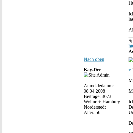
Hu
Ic
la
Al
_
Sp
ht
Ad
Nach oben
Kay-Dee
M
Anmeldedatum:
08.04.2008
Ma
Beiträge: 3073
Wohnort: Hamburg
Ic
Norderstedt
Da
Alter: 56
Un
Da