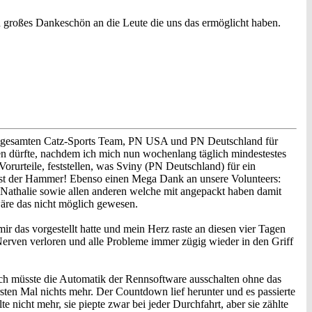
n großes Dankeschön an die Leute die uns das ermöglicht haben.
der gesamten Catz-Sports Team, PN USA und PN Deutschland für
nen dürfte, nachdem ich mich nun wochenlang täglich mindestestes
orurteile, feststellen, was Sviny (PN Deutschland) für ein
 bist der Hammer! Ebenso einen Mega Dank an unsere Volunteers:
, Nathalie sowie allen anderen welche mit angepackt haben damit
äre das nicht möglich gewesen.
ir das vorgestellt hatte und mein Herz raste an diesen vier Tagen
 Nerven verloren und alle Probleme immer zügig wieder in den Griff
ich müsste die Automatik der Rennsoftware ausschalten ohne das
rsten Mal nichts mehr. Der Countdown lief herunter und es passierte
te nicht mehr, sie piepte zwar bei jeder Durchfahrt, aber sie zählte