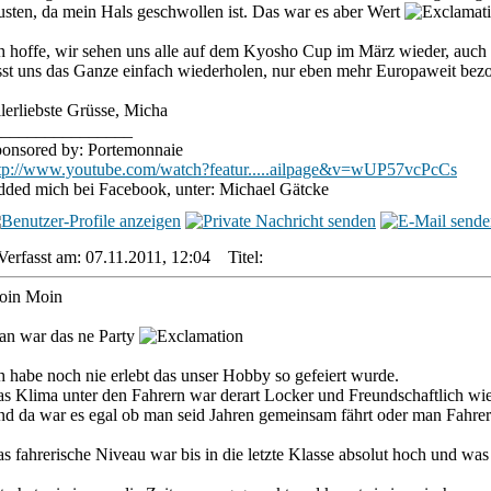
sten, da mein Hals geschwollen ist. Das war es aber Wert
h hoffe, wir sehen uns alle auf dem Kyosho Cup im März wieder, auch h
sst uns das Ganze einfach wiederholen, nur eben mehr Europaweit bez
lerliebste Grüsse, Micha
________________
onsored by: Portemonnaie
tp://www.youtube.com/watch?featur.....ailpage&v=wUP57vcPcCs
ded mich bei Facebook, unter: Michael Gätcke
Verfasst am: 07.11.2011, 12:04
Titel:
oin Moin
n war das ne Party
h habe noch nie erlebt das unser Hobby so gefeiert wurde.
s Klima unter den Fahrern war derart Locker und Freundschaftlich wie
d da war es egal ob man seid Jahren gemeinsam fährt oder man Fahrer 
s fahrerische Niveau war bis in die letzte Klasse absolut hoch und wa