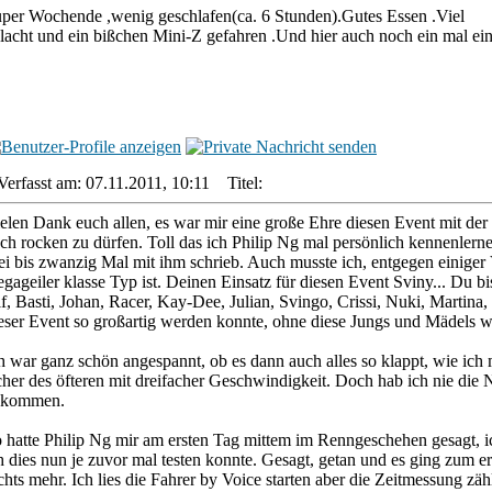
per Wochende ,wenig geschlafen(ca. 6 Stunden).Gutes Essen .Viel
lacht und ein bißchen Mini-Z gefahren .Und hier auch noch ein mal ei
Verfasst am: 07.11.2011, 10:11
Titel:
elen Dank euch allen, es war mir eine große Ehre diesen Event mit 
ch rocken zu dürfen. Toll das ich Philip Ng mal persönlich kennenler
ei bis zwanzig Mal mit ihm schrieb. Auch musste ich, entgegen einiger V
gageiler klasse Typ ist. Deinen Einsatz für diesen Event Sviny... Du
f, Basti, Johan, Racer, Kay-Dee, Julian, Svingo, Crissi, Nuki, Martina
eser Event so großartig werden konnte, ohne diese Jungs und Mädels w
h war ganz schön angespannt, ob es dann auch alles so klappt, wie ich m
cher des öfteren mit dreifacher Geschwindigkeit. Doch hab ich nie die
ekommen.
 hatte Philip Ng mir am ersten Tag mittem im Renngeschehen gesagt, 
h dies nun je zuvor mal testen konnte. Gesagt, getan und es ging zum e
chts mehr. Ich lies die Fahrer by Voice starten aber die Zeitmessung zähl