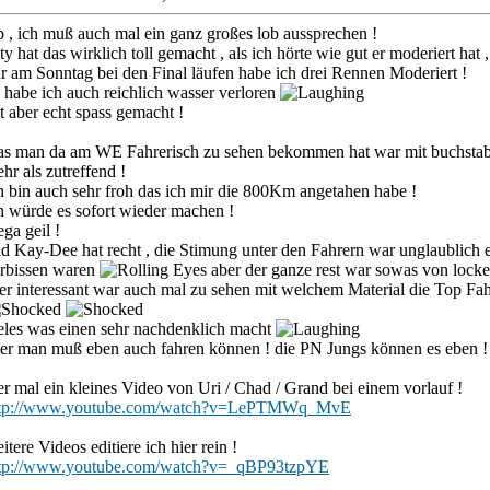
p , ich muß auch mal ein ganz großes lob aussprechen !
ty hat das wirklich toll gemacht , als ich hörte wie gut er moderiert ha
r am Sonntag bei den Final läufen habe ich drei Rennen Moderiert !
 habe ich auch reichlich wasser verloren
t aber echt spass gemacht !
s man da am WE Fahrerisch zu sehen bekommen hat war mit buchsta
hr als zutreffend !
h bin auch sehr froh das ich mir die 800Km angetahen habe !
h würde es sofort wieder machen !
ga geil !
d Kay-Dee hat recht , die Stimung unter den Fahrern war unglaublich
rbissen waren
aber der ganze rest war sowas von locker 
er interessant war auch mal zu sehen mit welchem Material die Top Fa
eles was einen sehr nachdenklich macht
er man muß eben auch fahren können ! die PN Jungs können es eben !
er mal ein kleines Video von Uri / Chad / Grand bei einem vorlauf !
ttp://www.youtube.com/watch?v=LePTMWq_MvE
itere Videos editiere ich hier rein !
ttp://www.youtube.com/watch?v=_qBP93tzpYE